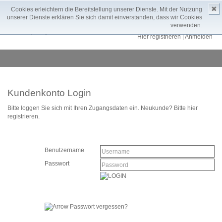
✖
Cookies erleichtern die Bereitstellung unserer Dienste. Mit der Nutzung
Language:
Leuchtkasten
unserer Dienste erklären Sie sich damit einverstanden, dass wir Cookies
Warenkorb: leer
verwenden.
Wohnreportageninhalte: anmelden
Hier registrieren
|
Anmelden
Kundenkonto Login
Bitte loggen Sie sich mit Ihren Zugangsdaten ein.
Neukunde? Bitte hier
registrieren.
Benutzername
Passwort
Passwort vergessen?